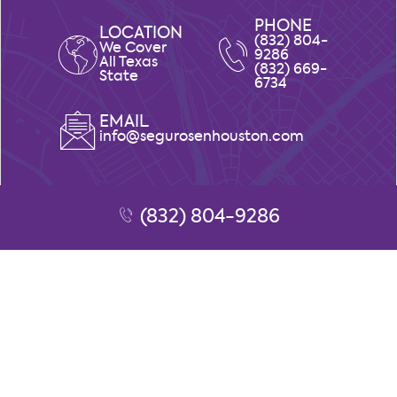
PHONE
LOCATION
(832) 804-
We Cover
9286
All Texas
(832) 669-
State
6734
EMAIL
info@segurosenhouston.com
(832) 804-9286
NAVEGACIÓN
Responsabilidad Civil General en Houston,
TX
Localidades
Obtener Cotización