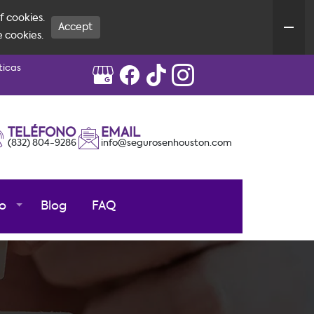
f cookies.
Accept
e cookies.
ticas
TELÉFONO
EMAIL
(832) 804-9286
info@segurosenhouston.com
o
Blog
FAQ