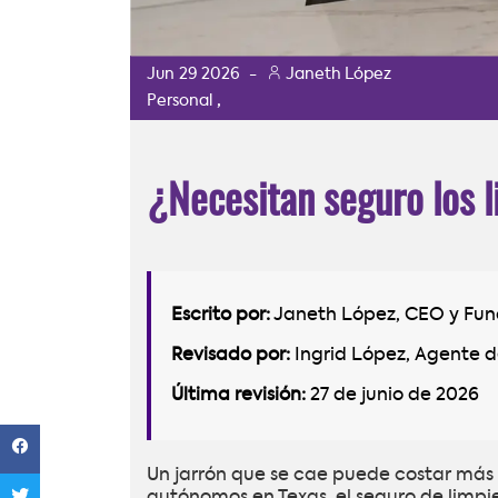
Jun
29
2026
-
Janeth López
,
Personal
¿Necesitan seguro los 
Escrito por:
Janeth López, CEO y Fu
Revisado por:
Ingrid López, Agente d
Última revisión:
27 de junio de 2026
Un jarrón que se cae puede costar más 
autónomos en Texas, el seguro de limpiez