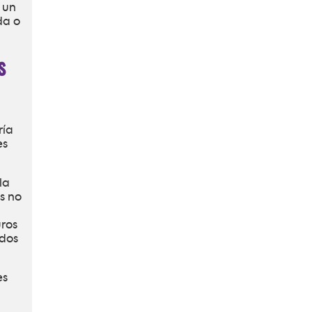
 un
da o
s
ría
es
la
s no
uros
ados
es