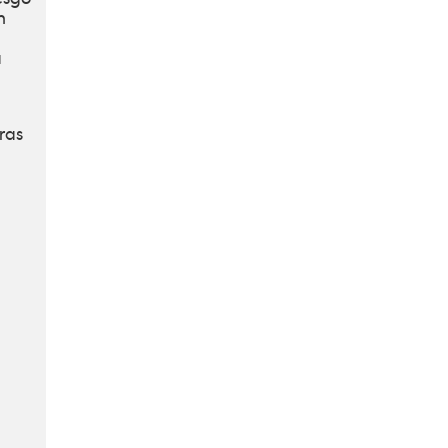
n
a
ras