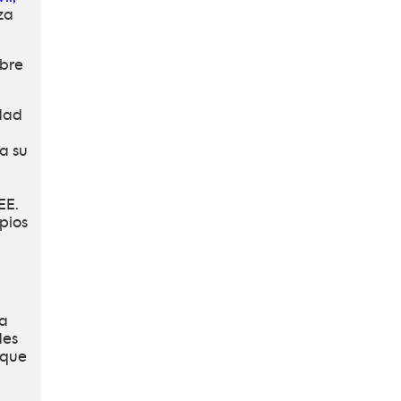
za
ubre
idad
a su
EE.
pios
za
des
 que