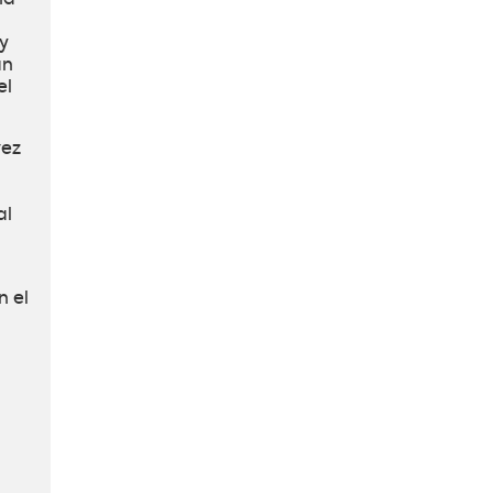
y
an
el
vez
al
n el