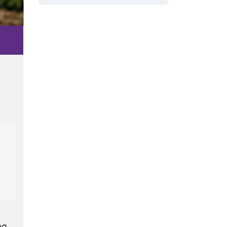
Subscribe to Our FREE
Newsletter
[email-subscribers-form id="1"]
na