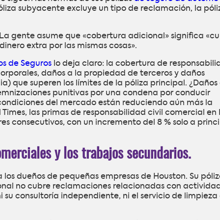
 póliza subyacente excluye un tipo de reclamación, la póli
. La gente asume que «cobertura adicional» significa «c
 «dinero extra por las mismas cosas».
os de Seguros
lo deja claro: la cobertura de responsabil
 corporales, daños a la propiedad de terceros y daños
 que superen los límites de la póliza principal. ¿Daños 
demnizaciones punitivas por una condena por conducir
 condiciones del mercado están reduciendo aún más la
 Times, las primas de responsabilidad civil comercial en 
s consecutivos, con un incremento del 8 % solo a princi
merciales y los trabajos secundarios.
 a los dueños de pequeñas empresas de Houston. Su póli
sonal no cubre reclamaciones relacionadas con activida
i su consultoría independiente, ni el servicio de limpieza