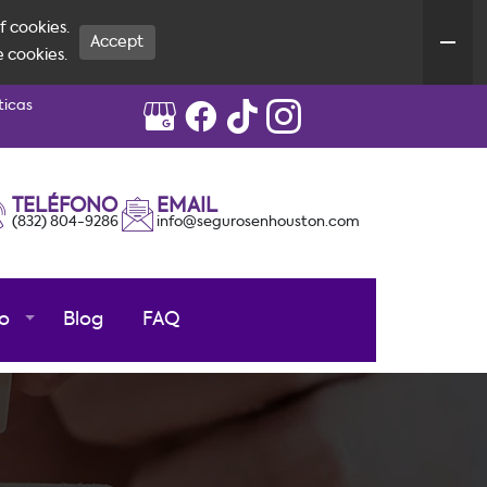
f cookies.
Accept
e cookies.
ticas
TELÉFONO
EMAIL
(832) 804-9286
info@segurosenhouston.com
o
Blog
FAQ