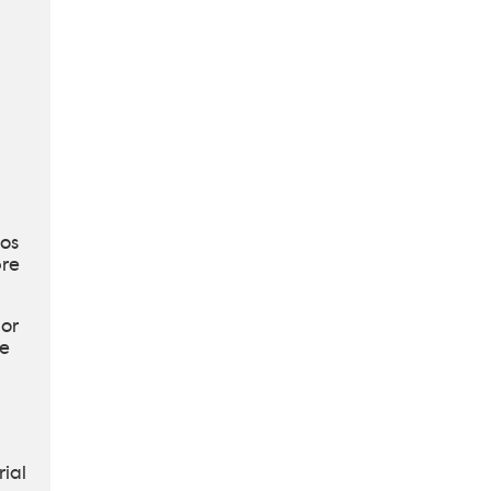
los
bre
dor
de
rial