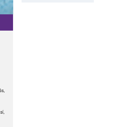
Subscribe to Our FREE
Newsletter
[email-subscribers-form id="1"]
ás,
í,