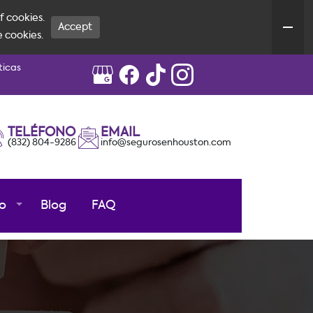
f cookies.
Accept
e cookies.
ticas
TELÉFONO
EMAIL
(832) 804-9286
info@segurosenhouston.com
o
Blog
FAQ