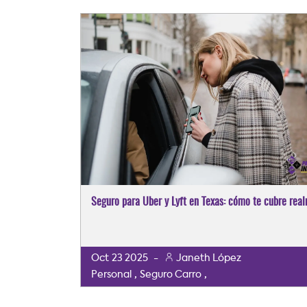
Seguro para Uber y Lyft en Texas: cómo te cubre rea
Oct
23
2025
-
Janeth López
,
,
Personal
Seguro Carro