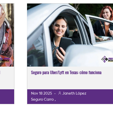
l
Seguro para Uber/Lyft en Texas: cómo funciona
Nov
18
2025
-
Janeth López
,
Seguro Carro