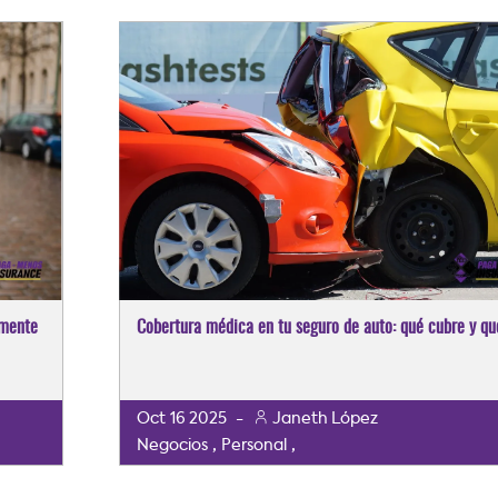
lmente
Cobertura médica en tu seguro de auto: qué cubre y qu
Oct
16
2025
-
Janeth López
,
,
Negocios
Personal