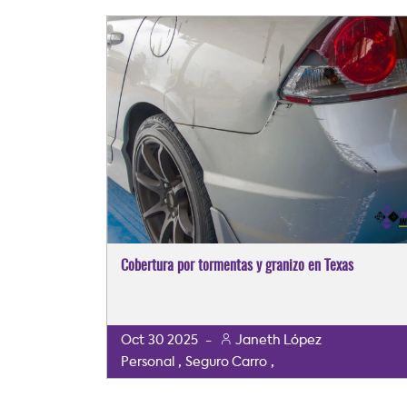
Cobertura por tormentas y granizo en Texas
Oct
30
2025
-
Janeth López
,
,
Personal
Seguro Carro