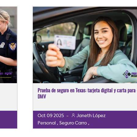
Prueba de seguro en Texas: tarjeta digital y carta para 
DMV
Oct
09
2025
-
Janeth López
,
,
Personal
Seguro Carro