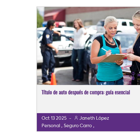
Título de auto después de compra: guía esencial
Oct
13
2025
-
Janeth López
,
,
Personal
Seguro Carro