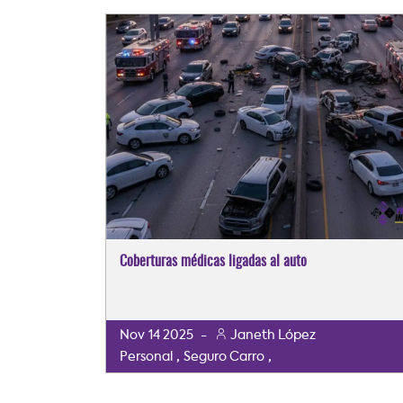
Coberturas médicas ligadas al auto
Nov
14
2025
-
Janeth López
,
,
Personal
Seguro Carro