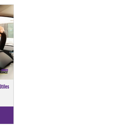
Subscribe to Our FREE
Newsletter
[email-subscribers-form id="1"]
tiles