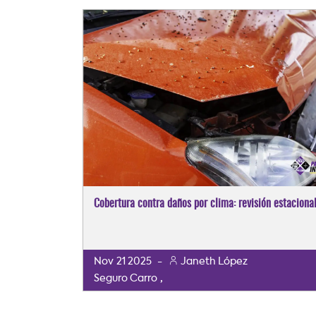
Cobertura contra daños por clima: revisión estaciona
Nov
21
2025
-
Janeth López
,
Seguro Carro