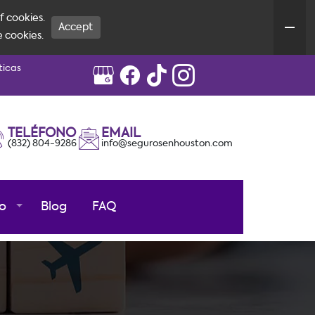
f cookies.
Accept
e cookies.
ticas
TELÉFONO
EMAIL
(832) 804-9286
info@segurosenhouston.com
o
Blog
FAQ