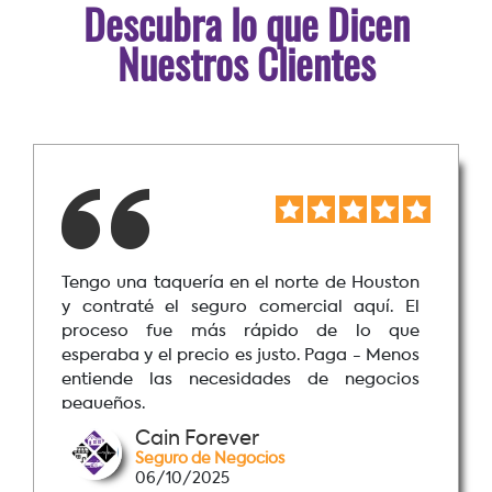
Descubra lo que Dicen
Nuestros Clientes
l norte de Houston
Mi negocio de landscapi
omercial aquí. El
insurance y aquí me ayudar
pido de lo que
una buena póliza. El agente
justo. Paga - Menos
cubría cada opción sin pr
ades de negocios
pagos mensuales están 
presupuesto.
Vick Anderson
ios
Seguros de Negocios
09/12/2025